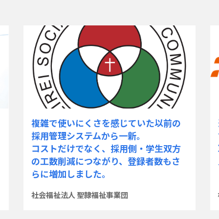
感じていた以前の
選考に参加している学生の情
ら一新。
で管理できると同時に、手軽
採用側・学生双方
取りあえる手段が整ったこと
り、登録者数もさ
人的ミスを大幅に削減できま
業団
株式会社ヒガシホールディングス